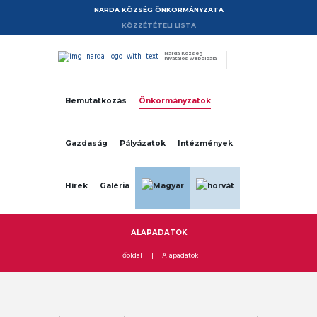
NARDA KÖZSÉG ÖNKORMÁNYZATA
KÖZZÉTÉTELI LISTA
Narda Község
hivatalos weboldala
Bemutatkozás
Önkormányzatok
Gazdaság
Pályázatok
Intézmények
Hírek
Galéria
ALAPADATOK
Főoldal
Alapadatok