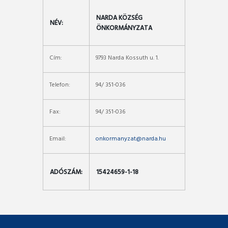
NARDA KÖZSÉG
NÉV:
ÖNKORMÁNYZATA
Cím:
9793 Narda Kossuth u. 1.
Telefon:
94/ 351-036
Fax:
94/ 351-036
Email:
onkormanyzat@narda.hu
ADÓSZÁM:
15424659-1-18