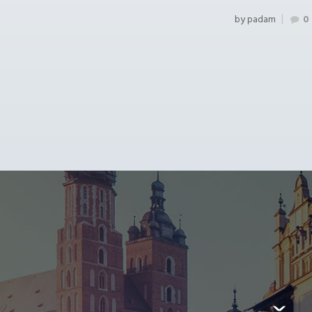
by
padam
0