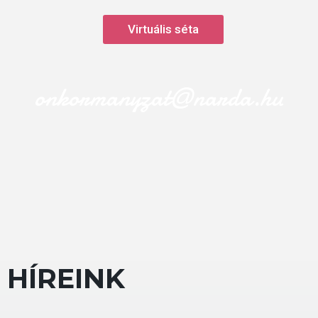
Virtuális séta
onkormanyzat@narda.hu
 HÍREINK