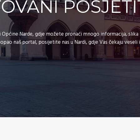
OVANI POSJETIT
i Općine Narde, gdje možete pronaći mnogo informacija, slika o 
ao naš portal, posijetite nas u Nardi, gdje Vas čekaju veseli i