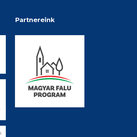
Partnereink
V
k