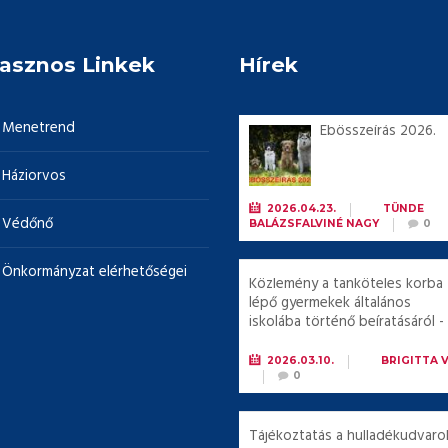
asznos Linkek
Hírek
Menetrend
Ebösszeírás 2026.
Háziorvos
2026.04.23.
BY
TÜNDE
Védőnő
BALÁZSFALVINÉ NAGY
0
Önkormányzat elérhetőségei
Közlemény a tanköteles korba
lépő gyermekek általános
iskolába történő beíratásáról -
2026
2026.03.10.
BY
BRIGITTA 
0
Tájékoztatás a hulladékudvaro