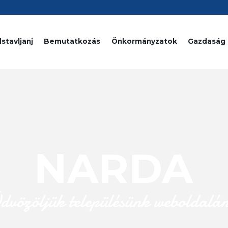
stavljanj
Bemutatkozás
Önkormányzatok
Gazdaság
NARDA
dvözöljük településünk weboldalá