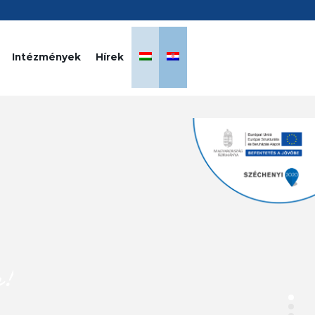
Intézmények
Hírek
n!