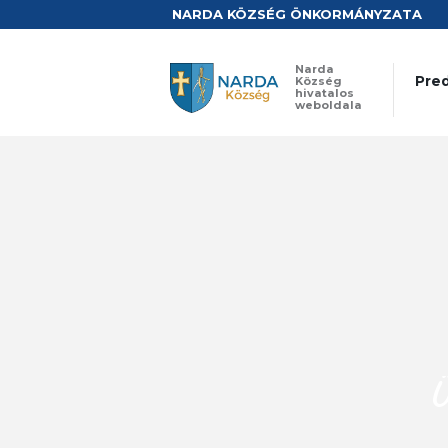
NARDA KÖZSÉG ÖNKORMÁNYZATA
Narda
Pred
Község
hivatalos
weboldala
Ü