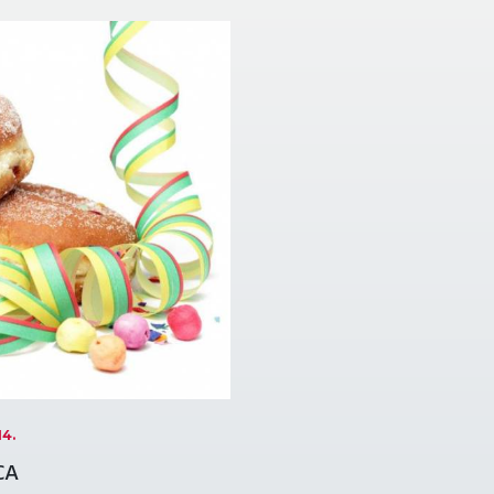
14.
CA