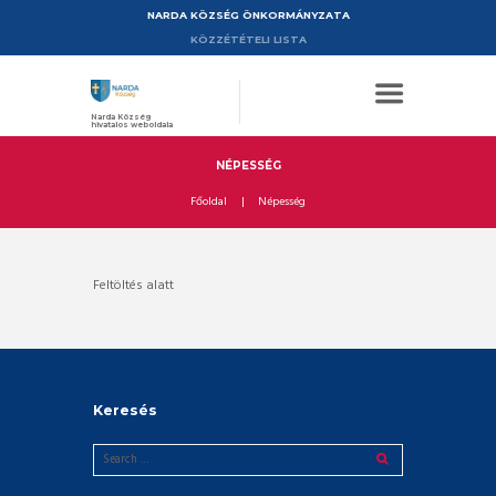
NARDA KÖZSÉG ÖNKORMÁNYZATA
KÖZZÉTÉTELI LISTA
Narda Község
hivatalos weboldala
NÉPESSÉG
Főoldal
Népesség
Feltöltés alatt
Keresés