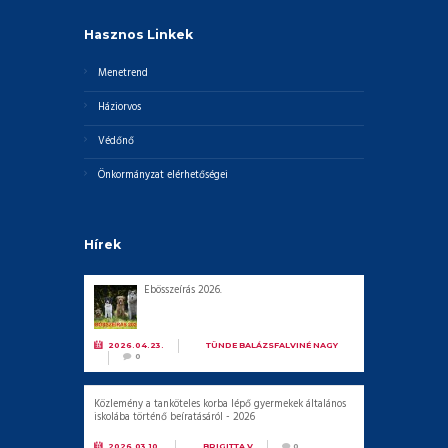
Hasznos Linkek
Menetrend
Háziorvos
Védőnő
Önkormányzat elérhetőségei
Hírek
Ebösszeírás 2026.
2026.04.23.
BY
TÜNDE BALÁZSFALVINÉ NAGY
0
Közlemény a tanköteles korba lépő gyermekek általános
iskolába történő beíratásáról - 2026
2026.03.10.
BY
BRIGITTA V
0