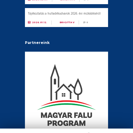
Tájékoztatás a hulladékudvarok 2026. évi működéséről
2026.01.12.
BY
BRIGITTA V
0
Partnereink