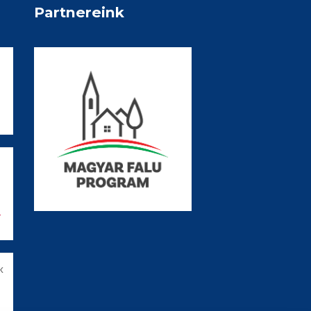
Partnereink
V
k