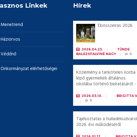
asznos Linkek
Hírek
Menetrend
Ebösszeírás 2026.
Háziorvos
2026.04.23.
BY
TÜNDE
Védőnő
BALÁZSFALVINÉ NAGY
0
Önkormányzat elérhetőségei
Közlemény a tanköteles korba
lépő gyermekek általános
iskolába történő beíratásáról -
2026
2026.03.10.
BY
BRIGITTA 
0
Tájékoztatás a hulladékudvaro
2026. évi működéséről
2026.01.12.
BY
BRIGITTA V