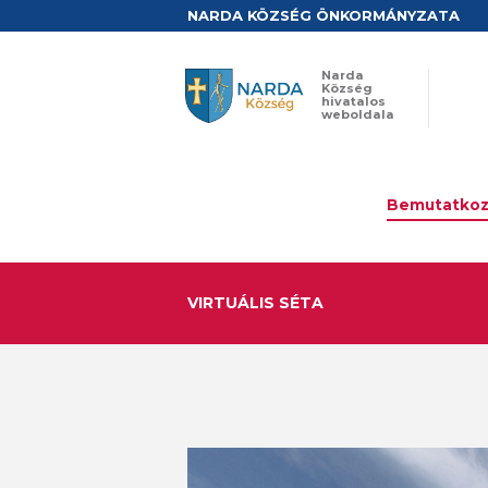
NARDA KÖZSÉG ÖNKORMÁNYZATA
Narda
Község
hivatalos
weboldala
Bemutatkoz
VIRTUÁLIS SÉTA