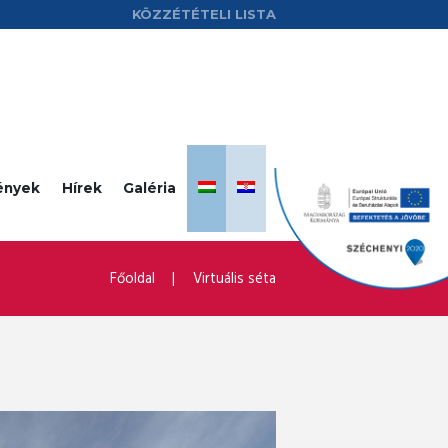
KÖZZÉTÉTELI LISTA
ények
Hírek
Galéria
Főoldal
Virtuális séta