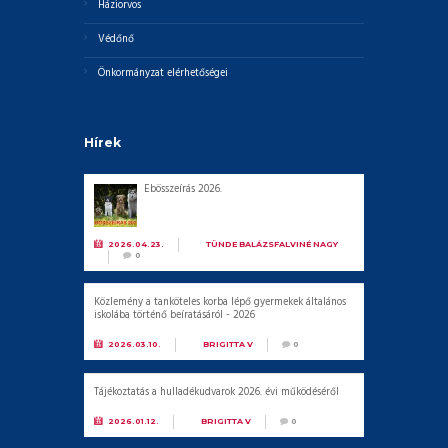
Háziorvos
Védőnő
Önkormányzat elérhetőségei
Hírek
Ebösszeírás 2026.
2026.04.23.
BY
TÜNDE BALÁZSFALVINÉ NAGY
0
Közlemény a tanköteles korba lépő gyermekek általános
iskolába történő beíratásáról - 2026
2026.03.10.
BY
BRIGITTA V
0
Tájékoztatás a hulladékudvarok 2026. évi működéséről
2026.01.12.
BY
BRIGITTA V
0