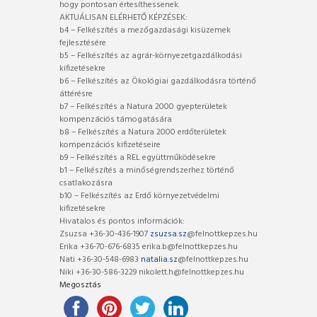
hogy pontosan értesíthessenek.
AKTUÁLISAN ELÉRHETŐ KÉPZÉSEK:
b4 – Felkészítés a mezőgazdasági kisüzemek
fejlesztésére
b5 – Felkészítés az agrár-környezetgazdálkodási
kifizetésekre
b6 – Felkészítés az Ökológiai gazdálkodásra történő
áttérésre
b7 – Felkészítés a Natura 2000 gyepterületek
kompenzációs támogatására
b8 – Felkészítés a Natura 2000 erdőterületek
kompenzációs kifizetéseire
b9 – Felkészítés a REL együttműködésekre
b1 – Felkészítés a minőségrendszerhez történő
csatlakozásra
b10 – Felkészítés az Erdő környezetvédelmi
kifizetésekre
Hivatalos és pontos információk:
Zsuzsa +36-30-436-1907
zsuzsa.sz
@felnottkepzes.hu
Erika +36-70-676-6835 erika.b@felnottkepzes.hu
Nati +36-30-548-6983
natalia.sz
@felnottkepzes.hu
Niki +36-30-586-3229 nikolett.h@felnottkepzes.hu
Megosztás