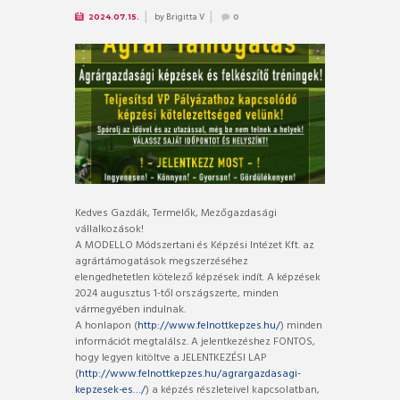
by
Brigitta V
2024.07.15.
0
Kedves Gazdák, Termelők, Mezőgazdasági
vállalkozások!
A MODELLO Módszertani és Képzési Intézet Kft. az
agrártámogatások megszerzéséhez
elengedhetetlen kötelező képzések indít. A képzések
2024 augusztus 1-től országszerte, minden
vármegyében indulnak.
A honlapon (
http://www.felnottkepzes.hu/
) minden
információt megtalálsz. A jelentkezéshez FONTOS,
hogy legyen kitöltve a JELENTKEZÉSI LAP
(
http://www.felnottkepzes.hu/agrargazdasagi-
kepzesek-es…/
) a képzés részleteivel kapcsolatban,