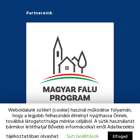
Partnereink
Weboldalunk sütiket (cookie) használ működése folyamán,
hogy a legjobb felhasználói élményt nyújthassa Önnek,
továbbá látogatottsága mérése céljából. A sütik használatát
bármikor letilthatja! Bővebb információkat erről Adatkezelési
Copyright © 2026 Narda Község Önkormányzata. Minden jog
fenntartva. Created with ♥ by
Webc00k
tájékoztatóban olvashat.
Süti beállítások
Elfogad