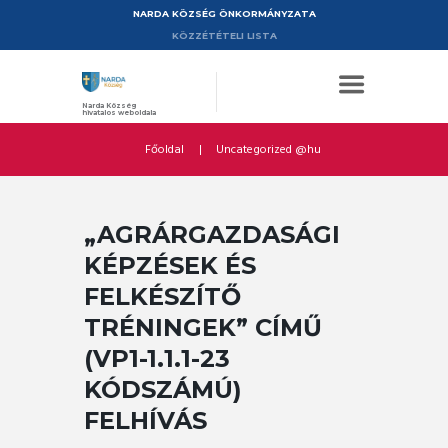
NARDA KÖZSÉG ÖNKORMÁNYZATA
KÖZZÉTÉTELI LISTA
Narda Község
hivatalos weboldala
Főoldal
Uncategorized @hu
„AGRÁRGAZDASÁGI
KÉPZÉSEK ÉS
FELKÉSZÍTŐ
TRÉNINGEK” CÍMŰ
(VP1-1.1.1-23
KÓDSZÁMÚ)
FELHÍVÁS