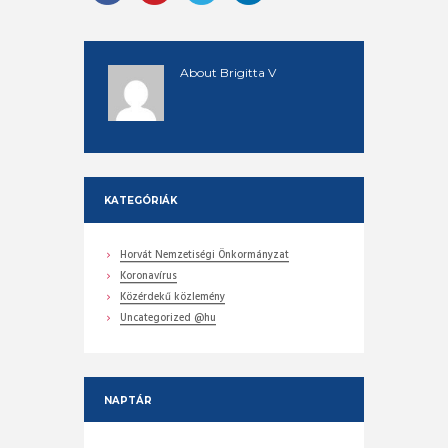
About
Brigitta V
KATEGÓRIÁK
Horvát Nemzetiségi Önkormányzat
Koronavírus
Közérdekű közlemény
Uncategorized @hu
NAPTÁR