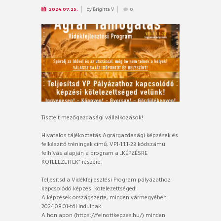
by
Brigitta V
2024.07.25.
0
Tisztelt mezőgazdasági vállalkozások!
Hivatalos tájékoztatás Agrárgazdasági képzések és
felkészítő tréningek című, VP1-1.1.1-23 kódszámú
felhívás alapján a program a „KÉPZÉSRE
KÖTELEZETTEK” részére.
Teljesítsd a Vidékfejlesztési Program pályázathoz
kapcsolódó képzési kötelezettséged!
A képzések országszerte, minden vármegyében
2024.08.01-től indulnak.
A honlapon (https://felnottkepzes.hu/) minden