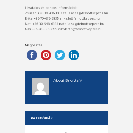
Hivatalos és pontos információk:
Zsuzsa +36-30-436-1907 zsuzsa.sz@felnottkepzes.hu
Erika +36-70-676-6835 erika.b@felnottkepzes.hu
Nati +36-30-548-6983 natalia.sz@felnottkepzes.hu
Niki +36-30-586-3229 nikolett.h@felnottkepzes.hu
Megosztás
About
Brigitta V
KATEGÓRIÁK