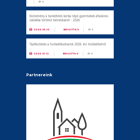
0
Közlemény a tanköteles korba lépő gyermekek általános
iskolába történő beíratásáról - 2026
2026.03.10.
BY
BRIGITTA V
0
Tájékoztatás a hulladékudvarok 2026. évi működéséről
2026.01.12.
BY
BRIGITTA V
0
Partnereink