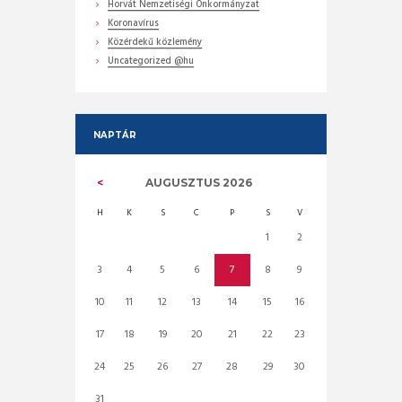
Horvát Nemzetiségi Önkormányzat
Koronavírus
Közérdekű közlemény
Uncategorized @hu
NAPTÁR
AUGUSZTUS
2026
H
K
S
C
P
S
V
1
2
3
4
5
6
7
8
9
10
11
12
13
14
15
16
17
18
19
20
21
22
23
24
25
26
27
28
29
30
31