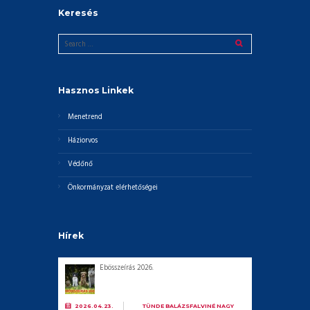
Keresés
Hasznos Linkek
Menetrend
Háziorvos
Védőnő
Önkormányzat elérhetőségei
Hírek
Ebösszeírás 2026.
2026.04.23.
BY
TÜNDE BALÁZSFALVINÉ NAGY