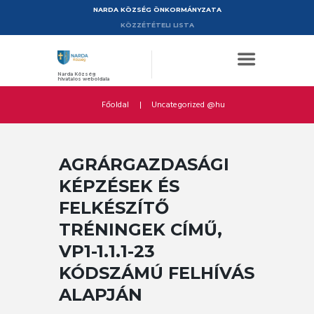
NARDA KÖZSÉG ÖNKORMÁNYZATA
KÖZZÉTÉTELI LISTA
Narda Község
hivatalos weboldala
Főoldal
Uncategorized @hu
AGRÁRGAZDASÁGI
KÉPZÉSEK ÉS
FELKÉSZÍTŐ
TRÉNINGEK CÍMŰ,
VP1-1.1.1-23
KÓDSZÁMÚ FELHÍVÁS
ALAPJÁN