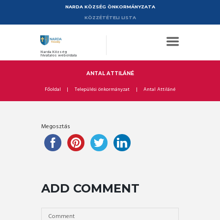
NARDA KÖZSÉG ÖNKORMÁNYZATA
KÖZZÉTÉTELI LISTA
Narda Község
hivatalos weboldala
ANTAL ATTILÁNÉ
Főoldal
Települési önkormányzat
Antal Attiláné
Megosztás
ADD COMMENT