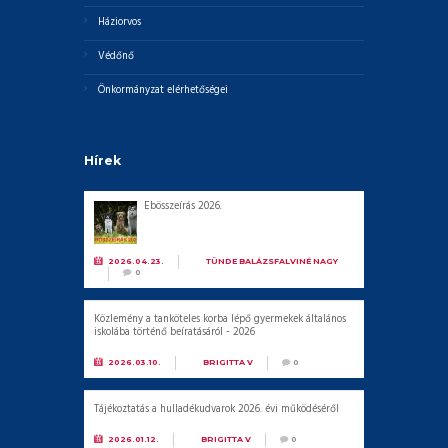
Háziorvos
Védőnő
Önkormányzat elérhetőségei
Hírek
Ebösszeírás 2026.
2026.04.23.
BY
TÜNDE BALÁZSFALVINÉ NAGY
0
Közlemény a tanköteles korba lépő gyermekek általános
iskolába történő beíratásáról - 2026
2026.03.10.
BY
BRIGITTA V
0
Tájékoztatás a hulladékudvarok 2026. évi működéséről
2026.01.12.
BY
BRIGITTA V
0