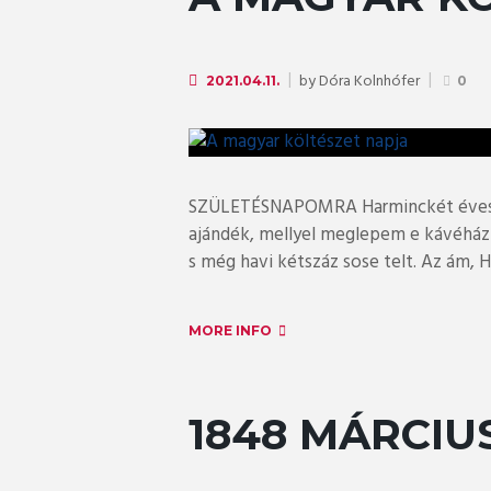
by
Dóra Kolnhófer
2021.04.11.
0
SZÜLETÉSNAPOMRA Harminckét éves l
ajándék, mellyel meglepem e kávéház
s még havi kétszáz sose telt. Az ám, 
MORE INFO
1848 MÁRCIUS