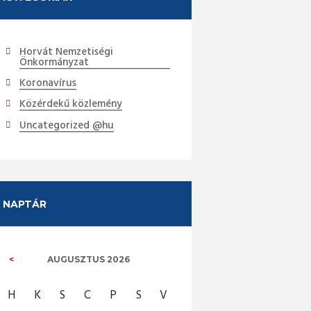
Horvát Nemzetiségi
Önkormányzat
Koronavírus
Közérdekű közlemény
Uncategorized @hu
NAPTÁR
AUGUSZTUS
2026
H
K
S
C
P
S
V