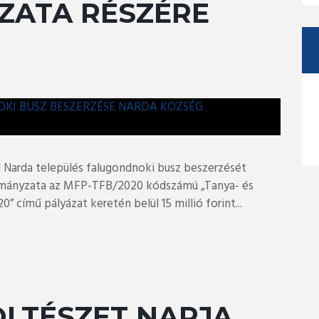
ATA RÉSZÉRE
 Narda település falugondnoki busz beszerzését
rmányzata az MFP-TFB/2020 kódszámú „Tanya- és
 című pályázat keretén belül 15 millió forint...
ÖLTÉSZET NAPJA