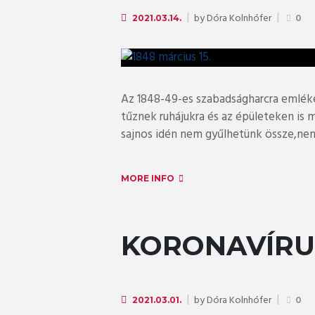
by
Dóra Kolnhófer
2021.03.14.
0
Az 1848-49-es szabadságharcra emlék
tűznek ruhájukra és az épületeken is 
sajnos idén nem gyűlhetünk össze,nem h
MORE INFO
KORONAVÍRUS
by
Dóra Kolnhófer
2021.03.01.
0