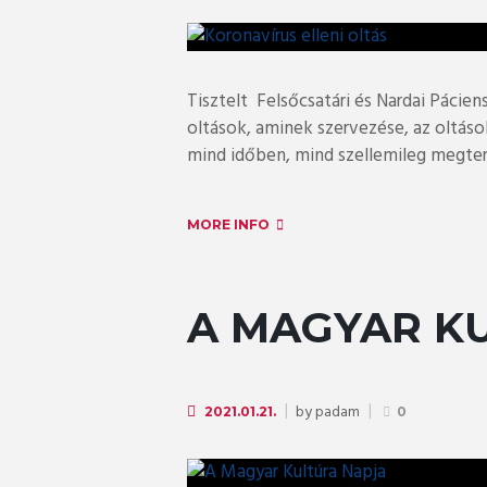
Tisztelt Felsőcsatári és Nardai Pácien
oltások, aminek szervezése, az oltás
mind időben, mind szellemileg megterh
MORE INFO
A MAGYAR K
by
padam
2021.01.21.
0