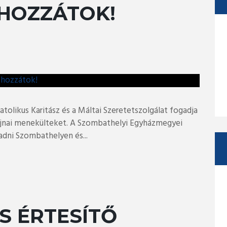
HOZZÁTOK!
tolikus Karitász és a Máltai Szeretetszolgálat fogadja
rajnai menekülteket. A Szombathelyi Egyházmegyei
adni Szombathelyen és...
ÁS ÉRTESÍTŐ