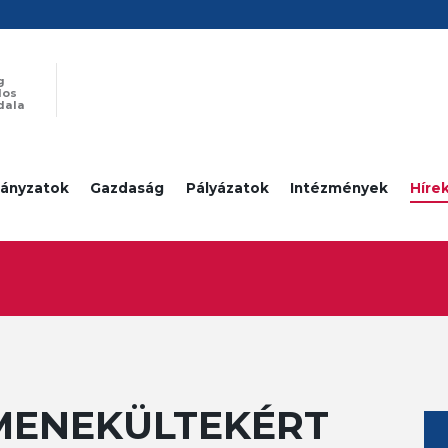
g
los
dala
ányzatok
Gazdaság
Pályázatok
Intézmények
Híre
MENEKÜLTEKÉRT