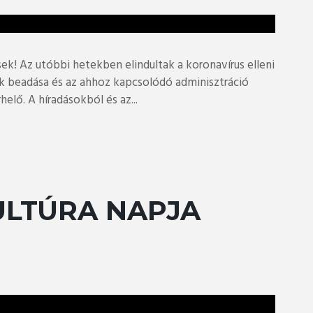
sek! Az utóbbi hetekben elindultak a koronavírus elleni
ok beadása és az ahhoz kapcsolódó adminisztráció
elő. A híradásokból és az...
ULTÚRA NAPJA