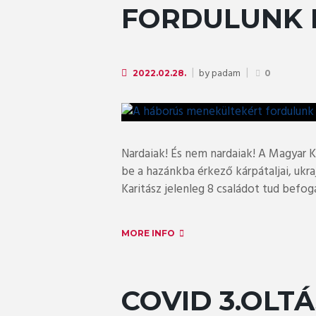
FORDULUNK 
by
padam
2022.02.28.
0
Nardaiak! És nem nardaiak! A Magyar Ka
be a hazánkba érkező kárpátaljai, uk
Karitász jelenleg 8 családot tud befog
MORE INFO
COVID 3.OLT