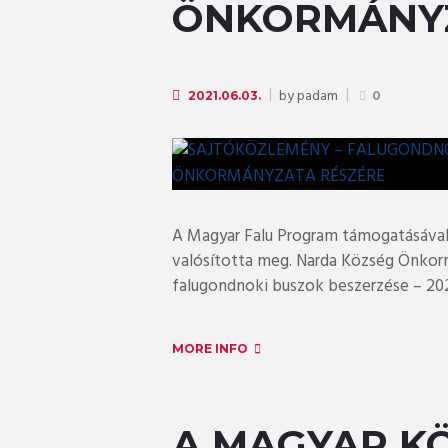
ÖNKORMÁNYZ
by
padam
2021.06.03.
0
A Magyar Falu Program támogatásával
valósította meg. Narda Község Önko
falugondnoki buszok beszerzése – 2020”
MORE INFO
A MAGYAR K