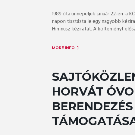
1989 óta ünnepeljük január 22-én a 
napon tisztázta le egy nagyobb kézir
Himnusz kéziratát. A költeményt elősz
MORE INFO
SAJTÓKÖZLEM
HORVÁT ÓVO
BERENDEZÉS
TÁMOGATÁS