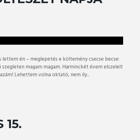
ettem én – meglepetés e költemény csecse becse:
i szegleten magam magam. Harminckét évem elszelelt
Hazám! Lehettem volna oktató, nem ily...
 15.