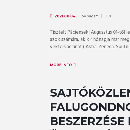
by
padam
2021.08.04.
0
Tisztelt Páciensek! Augusztus 01-től le
azok számára, akik 4hónapja már megka
vektorvaccinát ( Astra-Zeneca, Sputnik 
MORE INFO
SAJTÓKÖZLE
FALUGONDNO
BESZERZÉSE