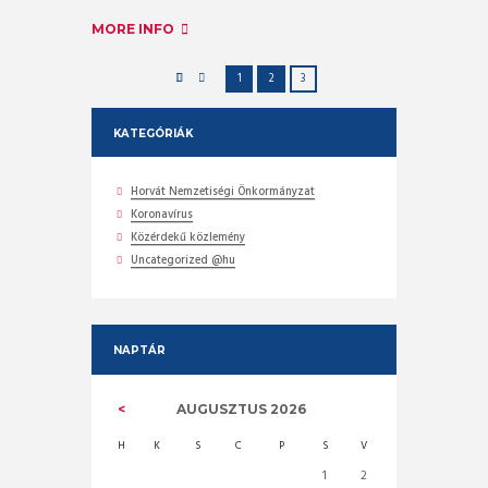
MORE INFO
1
2
3
KATEGÓRIÁK
Horvát Nemzetiségi Önkormányzat
Koronavírus
Közérdekű közlemény
Uncategorized @hu
NAPTÁR
AUGUSZTUS
2026
H
K
S
C
P
S
V
1
2