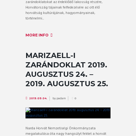
zarándoklatokat az érdeklődő lakosság részére,
Horvátország tájainak felfedezésére az ott élő
horvátság kultúrájának, hagyományainak,
történelmi...
MORE INFO
MARIZAELL-I
ZARÁNDOKLAT 2019.
AUGUSZTUS 24. –
2019. AUGUSZTUS 25.
by
padam
2019.09.04.
0
Narda Horvát Nemzetiségi Önkormányzata
megalakulása óta nagy hangsúlyt fektet a horvát