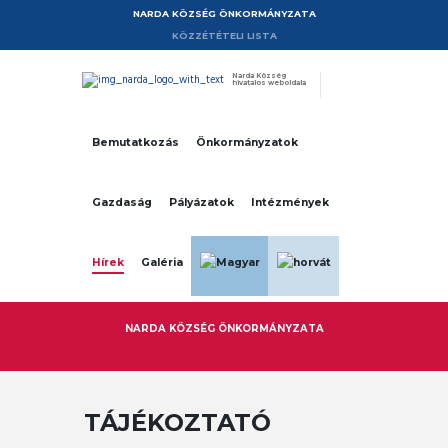
NARDA KÖZSÉG ÖNKORMÁNYZATA
KÖZZÉTÉTELI LISTA
Narda Község
hivatalos weboldala
Bemutatkozás
Önkormányzatok
Gazdaság
Pályázatok
Intézmények
Hírek
Galéria
NARDA KÖZSÉG ÖNKORMÁNYZATA
TÁJÉKOZTATÓ