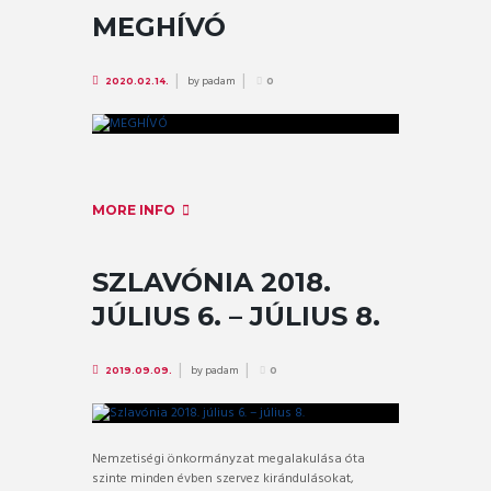
MEGHÍVÓ
by
padam
2020.02.14.
0
MORE INFO
SZLAVÓNIA 2018.
JÚLIUS 6. – JÚLIUS 8.
by
padam
2019.09.09.
0
Nemzetiségi önkormányzat megalakulása óta
szinte minden évben szervez kirándulásokat,