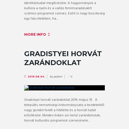
identitástudat megőrzésére. A hagyományok a
kultúra a nyelv és a vallás fennmaradásáért
számos programot szervez. Ezért is nagy büszkeség
egy falu életében, ha...
MORE INFO
GRADISTYEI HORVÁT
ZARÁNDOKLAT
by
padam
2019.06.04.
0
Gradistyei horvát zarándoklat 2019. május 19. A
település nemzetiségi önkormányzata a kezdetektől
nagy gondot fordít a hitéletre és a horvát tudat
erősítésére. Minden évben sor kerül zarándokutak,
horvát kulturális programok szervezésére...