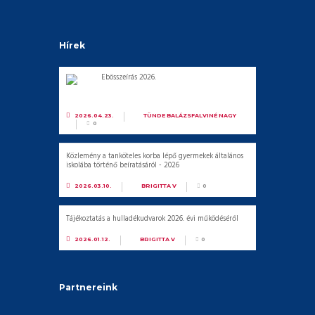
Hírek
Ebösszeírás 2026.
2026.04.23.
BY
TÜNDE BALÁZSFALVINÉ NAGY
0
Közlemény a tanköteles korba lépő gyermekek általános
iskolába történő beíratásáról - 2026
2026.03.10.
BY
BRIGITTA V
0
Tájékoztatás a hulladékudvarok 2026. évi működéséről
2026.01.12.
BY
BRIGITTA V
0
Partnereink